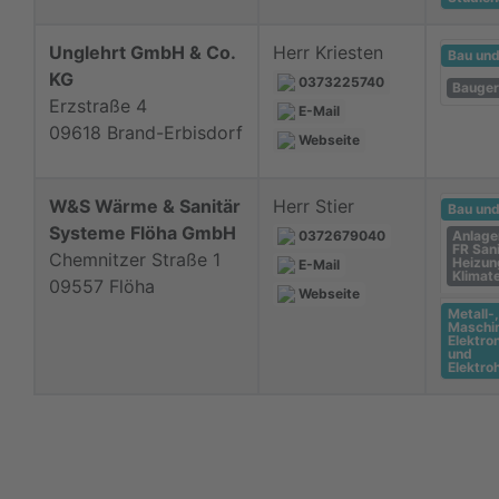
Unglehrt GmbH & Co.
Herr Kriesten
Bau un
KG
0373225740
Bauger
Erzstraße 4
E-Mail
09618 Brand-Erbisdorf
Webseite
W&S Wärme & Sanitär
Herr Stier
Bau un
Systeme Flöha GmbH
0372679040
Anlage
FR Sani
Chemnitzer Straße 1
Heizun
E-Mail
Klimat
09557 Flöha
Webseite
Metall-,
Maschi
Elektro
und
Elektr