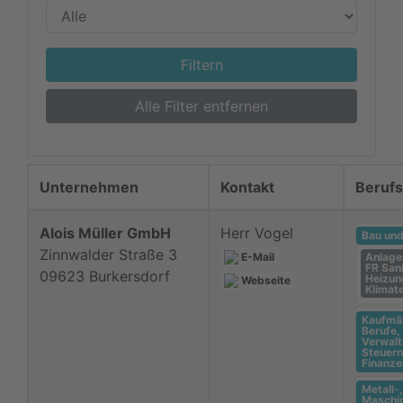
Filtern
Alle Filter entfernen
Unternehmen
Kontakt
Berufs
Alois Müller GmbH
Herr Vogel
Bau un
Zinnwalder Straße 3
E-Mail
Anlage
FR Sani
09623 Burkersdorf
Heizun
Webseite
Klimat
Kaufmä
Berufe,
Verwalt
Steuern
Finanze
Metall-,
Maschi