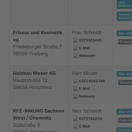
und
Elektr
Handel
Verkauf
Friseur und Kosmetik
Frau Schmidt
Bau un
eg
0373123442
Friseur
Friedeburger Straße 7
E-Mail
09599 Freiberg
Webseite
Holzbau Moser KG
Herr Moser
Bau un
Hauptstraße 72
03524262349
Zimmer
09634 Hirschfeld
E-Mail
Webseite
KFZ-INNUNG Sachsen
Herr Schmidt
Bau un
West / Chemnitz
0372792228
Fahrze
Südstraße 6
E-Mail
Kaufmä