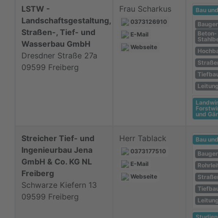
LSTW -
Frau Scharkus
Bau un
Landschaftsgestaltung,
0373126910
Bauger
Straßen-, Tief- und
Beton-
E-Mail
Stahlb
Wasserbau GmbH
Webseite
Hochba
Dresdner Straße 27a
Straße
09599 Freiberg
Tiefba
Leitun
Landwir
Forstwi
und Gär
Streicher Tief- und
Herr Tablack
Bau un
Ingenieurbau Jena
0373177510
Bauger
GmbH & Co. KG NL
E-Mail
Rohrle
Freiberg
Webseite
Straße
Schwarze Kiefern 13
Tiefba
09599 Freiberg
Leitun
Studie