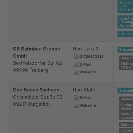
Elektro
und
Elektr
Konstru
Planung
Archite
Studie
DB Bahnbau Gruppe
Herr Jarraß
Bau un
GmbH
01709122318
Bauger
Berthelsdorfer Str. 62
Tiefba
E-Mail
FR Gle
09599 Freiberg
Webseite
Don Bosco Sachsen
Herr Klafki
Bau un
Chemnitzer Straße 92
E-Mail
Bäcker
09217 Burgstädt
Fachpr
Webseite
Bäcke
Maler/
Lackier
Bodenl
Fachpr