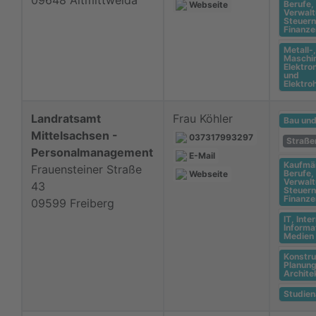
09648 Altmittweida
Berufe,
Webseite
Verwalt
Steuern
Finanze
Metall-,
Maschi
Elektro
und
Elektr
Landratsamt
Frau Köhler
Bau un
Mittelsachsen -
037317993297
Straße
Personalmanagement
E-Mail
Kaufmä
Frauensteiner Straße
Berufe,
Webseite
Verwalt
43
Steuern
Finanze
09599 Freiberg
IT, Inte
Informa
Medien
Konstru
Planung
Archite
Studie