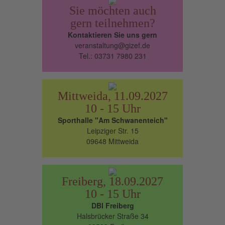
Sie möchten auch
gern teilnehmen?
Kontaktieren Sie uns gern
veranstaltung@gizef.de
Tel.: 03731 7980 231
Mittweida, 11.09.2027
10 - 15 Uhr
Sporthalle "Am Schwanenteich"
Leipziger Str. 15
09648 Mittweida
Freiberg, 18.09.2027
10 - 15 Uhr
DBI Freiberg
Halsbrücker Straße 34