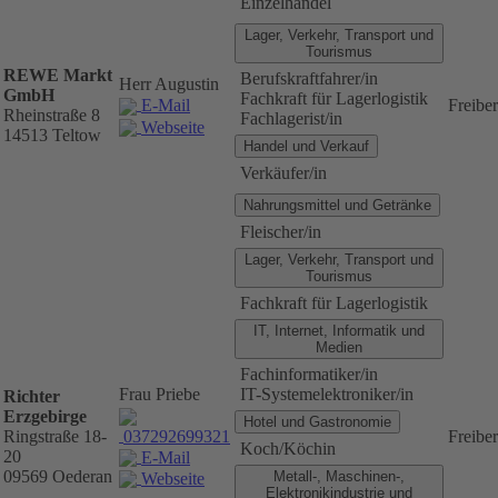
Einzelhandel
Lager, Verkehr, Transport und
Tourismus
REWE Markt
Berufskraftfahrer/in
Herr Augustin
GmbH
Fachkraft für Lagerlogistik
Freibe
E-Mail
Rheinstraße 8
Fachlagerist/in
Webseite
14513 Teltow
Handel und Verkauf
Verkäufer/in
Nahrungsmittel und Getränke
Fleischer/in
Lager, Verkehr, Transport und
Tourismus
Fachkraft für Lagerlogistik
IT, Internet, Informatik und
Medien
Fachinformatiker/in
Frau Priebe
IT-Systemelektroniker/in
Richter
Erzgebirge
Hotel und Gastronomie
037292699321
Ringstraße 18-
Freibe
Koch/Köchin
20
E-Mail
09569 Oederan
Metall-, Maschinen-,
Webseite
Elektronikindustrie und