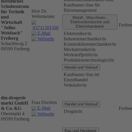
Berufliches
Kaufmann/-frau für
Schulzentrum
Büromanagement
Herr Dr.
für Technik
Wehrmeister
und
Metall-, Maschinen-,
Wirtschaft
Elektronikindustrie und
Freibe
Elektrohandwerk
03731301500
"Julius
Weisbach"
E-Mail
Elektroniker/in
Freiberg
Industriemechaniker/in
Webseite
Schachtweg 2
Konstruktionsmechaniker/in
09599 Freiberg
Mechatroniker/in
Werkstoffprüfer/in
Produktionstechnolog(e)/in
Handel und Verkauf
Kaufmann/-frau im
Einzelhandel
Verkäufer/in
dm-drogerie
Frau Eberlein
markt GmbH
Handel und Verkauf
E-Mail
& Co. KG
Freibe
Drogist/in
Obermarkt 4
Webseite
09599 Freiberg
Bau und Handwerk