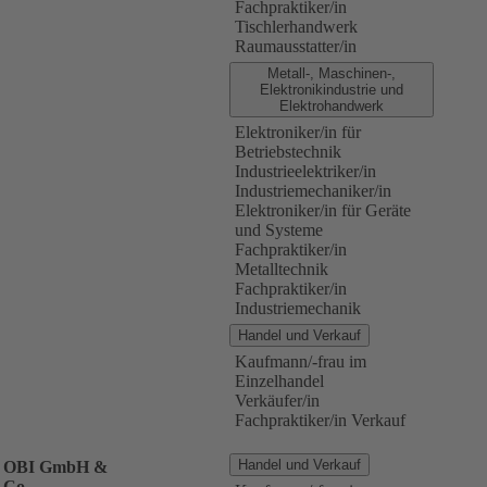
Fachpraktiker/in
Tischlerhandwerk
Raumausstatter/in
Metall-, Maschinen-,
Elektronikindustrie und
Elektrohandwerk
Elektroniker/in für
Betriebstechnik
Industrieelektriker/in
Industriemechaniker/in
Elektroniker/in für Geräte
und Systeme
Fachpraktiker/in
Metalltechnik
Fachpraktiker/in
Industriemechanik
Handel und Verkauf
Kaufmann/-frau im
Einzelhandel
Verkäufer/in
Fachpraktiker/in Verkauf
Handel und Verkauf
OBI GmbH &
Co.