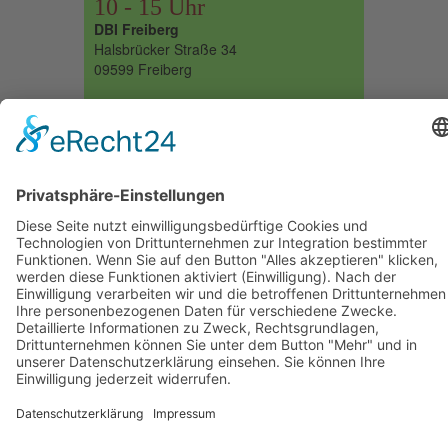
10 - 15 Uhr
DBI Freiberg
Halsbrücker Straße 34
09599 Freiberg
Döbeln, 25.09.2027
10 - 15 Uhr
"WelWel" Döbeln
Fichtestraße 10
04720 Döbeln
Impressum
Datenschutzerklärung
Cookie-Einstellungen