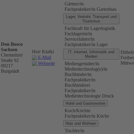
Gärtner/in
Fachpraktiker/in Gartenbau
Lager, Verkehr, Transport und
Tourismus
Fachkraft für Lagerlogistik
Fachlagerist/in
Servicefahrer/in
Don Bosco
Fachpraktiker/in Lager
Sachsen
Herr Klafki
IT, Internet, Informatik und
Döbel
Chemnitzer
Medien
E-Mail
Freibe
Straße 92
Mittwe
Webseite
Mediengestalter/in
09217
Medientechnolog(e)/in
Burgstädt
Buchbinder/in
Fachpraktiker/in
Buchbinderei
Fachpraktiker/in
Medientechnologie Druck
Hotel und Gastronomie
Koch/Köchin
Fachpraktiker/in Küche
Holz und Wohnen
Tischler/in