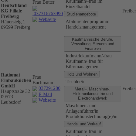
Kaufmann/-frau im
Frau Butter
Deutschland
Einzelhandel
KG Filiale
Freibe
037316763990
Studienangebote
Freiberg
Webseite
Abiturientenprogramm
Häuersteig 1
Handelsmanagement
09599 Freiberg
Kaufmännische Berufe,
Verwaltung, Steuern und
Finanzen
Industriekaufmann/-frau
Kaufmann/-frau für
Büromanagement
Holz und Wohnen
Ratiomat
Frau
Einbauküchen
Tischler/in
Bachmann
GmbH
037291280
Freibe
Metall-, Maschinen-,
Hauptstraße 32
Elektronikindustrie und
E-Mail
09573
Elektrohandwerk
Webseite
Leubsdorf
Maschinen- und
Anlagenführer/in
Produktionstechnolog(e)/in
Handel und Verkauf
Kaufmann/-frau im